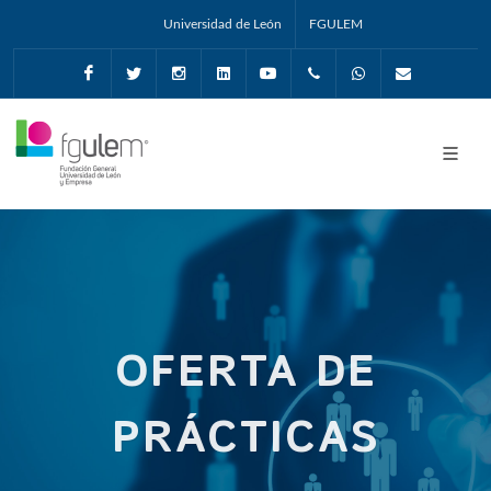
Universidad de León
FGULEM
Facebook
Twitter
Instagram
Linkedin
Youtube
+34987291651
Whatsapp
info@fgul
OFERTA DE
PRÁCTICAS