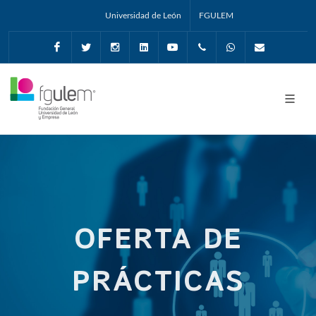
Universidad de León
FGULEM
Facebook
Twitter
Instagram
Linkedin
Youtube
+34987291651
Whatsapp
info@fgul
OFERTA DE
PRÁCTICAS