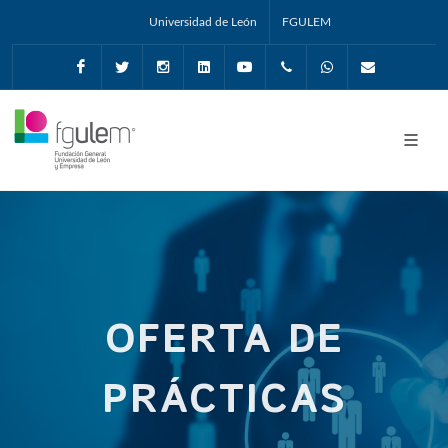
Universidad de León
FGULEM
Facebook
Twitter
Instagram
Linkedin
Youtube
+34987291651
Whatsapp
info@fgul
OFERTA DE
PRÁCTICAS