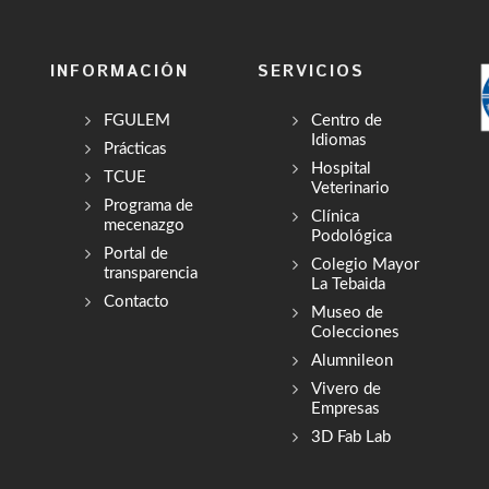
INFORMACIÓN
SERVICIOS
FGULEM
Centro de
Idiomas
Prácticas
Hospital
TCUE
Veterinario
Programa de
Clínica
mecenazgo
Podológica
Portal de
Colegio Mayor
transparencia
La Tebaida
Contacto
Museo de
Colecciones
Alumnileon
Vivero de
Empresas
3D Fab Lab