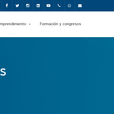
Facebook
Twitter
Instagram
Linkedin
Youtube
+34987291651
Whatsapp
info@fgulem.es
emprendimiento
Formación y congresos
S