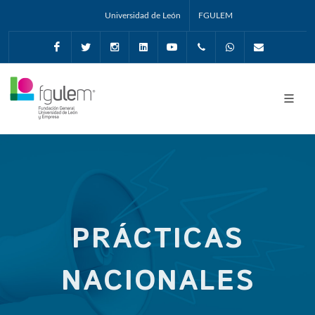
Universidad de León
FGULEM
Facebook
Twitter
Instagram
Linkedin
Youtube
+34987291651
Whatsapp
info@fgul
PRÁCTICAS
NACIONALES