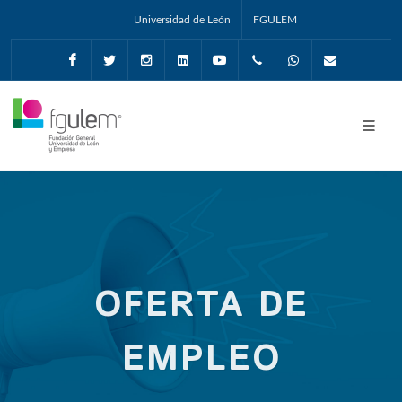
Universidad de León
FGULEM
Facebook
Twitter
Instagram
Linkedin
Youtube
+34987291651
Whatsapp
info@fgul
OFERTA DE
EMPLEO