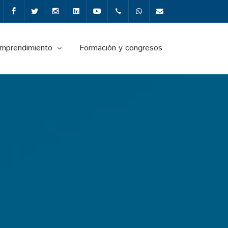
Facebook
Twitter
Instagram
Linkedin
Youtube
+34987291651
Whatsapp
info@fgulem.es
emprendimiento
Formación y congresos