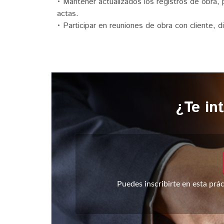
• Mantener actualizados los registros de obra, p
actas.
• Participar en reuniones de obra con cliente, d
¿Te in
Puedes inscribirte en esta pr