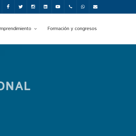
Facebook
Twitter
Instagram
Linkedin
Youtube
+34987291651
Whatsapp
info@fgulem.es
emprendimiento
Formación y congresos
ONAL