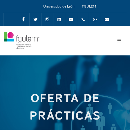
Universidad de León
FGULEM
Facebook
Twitter
Instagram
Linkedin
Youtube
+34987291651
Whatsapp
info@fgul
OFERTA DE
PRÁCTICAS