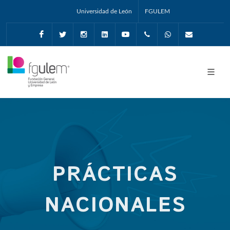
Universidad de León
FGULEM
Facebook
Twitter
Instagram
Linkedin
Youtube
+34987291651
Whatsapp
info@fgul
PRÁCTICAS
NACIONALES