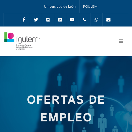
Universidad de León
FGULEM
Facebook
Twitter
Instagram
Linkedin
Youtube
+34987291651
Whatsapp
info@fgul
OFERTAS DE
EMPLEO