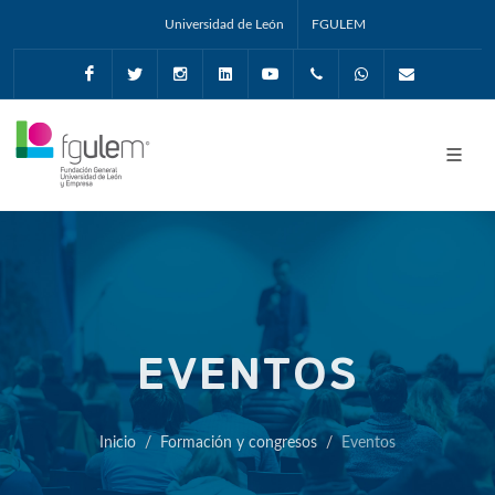
Universidad de León
FGULEM
Facebook
Twitter
Instagram
Linkedin
Youtube
+34987291651
Whatsapp
info@fgul
EVENTOS
Inicio
Formación y congresos
Eventos