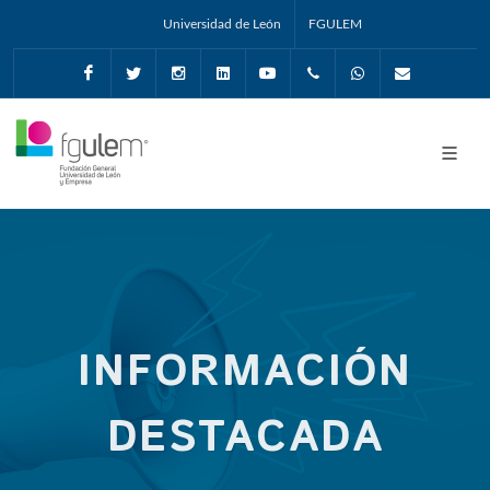
Universidad de León
FGULEM
Facebook
Twitter
Instagram
Linkedin
Youtube
+34987291651
Whatsapp
info@fgul
INFORMACIÓN
DESTACADA