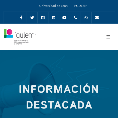
Universidad de León
FGULEM
Facebook
Twitter
Instagram
Linkedin
Youtube
+34987291651
Whatsapp
info@fgul
INFORMACIÓN
DESTACADA