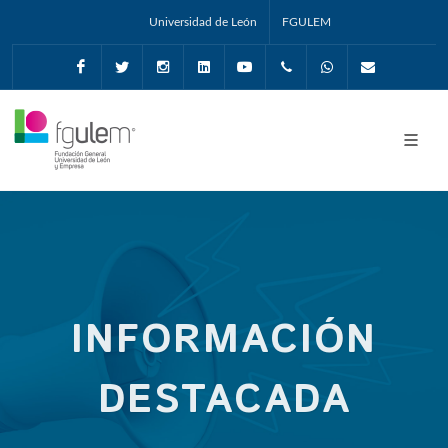
Universidad de León
FGULEM
Facebook
Twitter
Instagram
Linkedin
Youtube
+34987291651
Whatsapp
info@fgul
INFORMACIÓN
DESTACADA