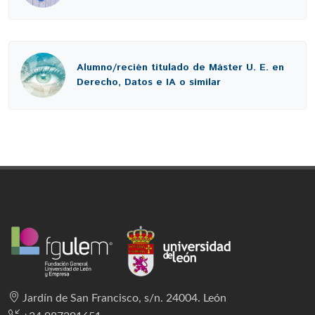
Alumno/recién titulado de Máster U. E. en
Derecho, Datos e IA o similar
Jardín de San Francisco, s/n. 24004. León